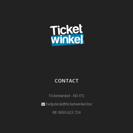
CONTACT
Ticketwinkel - KD-ITS
helpdesk@ticketwinkel.be
BE 0630.623.724