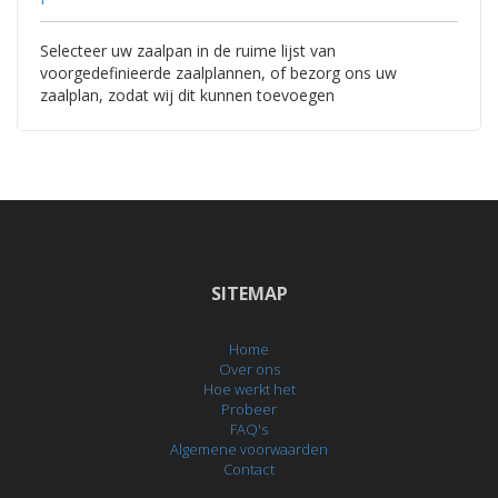
Selecteer uw zaalpan in de ruime lijst van
voorgedefinieerde zaalplannen, of bezorg ons uw
zaalplan, zodat wij dit kunnen toevoegen
SITEMAP
Home
Over ons
Hoe werkt het
Probeer
FAQ's
Algemene voorwaarden
Contact