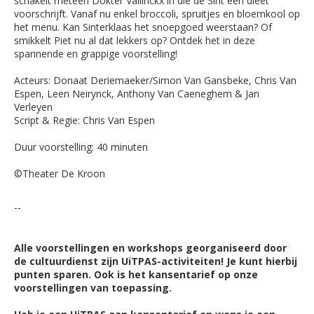
schakelt meteen Dokter Vallinckx in die de Sint een dieet
voorschrijft. Vanaf nu enkel broccoli, spruitjes en bloemkool op
het menu. Kan Sinterklaas het snoepgoed weerstaan? Of
smikkelt Piet nu al dat lekkers op? Ontdek het in deze
spannende en grappige voorstelling!
Acteurs: Donaat Deriemaeker/Simon Van Gansbeke, Chris Van
Espen, Leen Neirynck, Anthony Van Caeneghem & Jan
Verleyen
Script & Regie: Chris Van Espen
Duur voorstelling: 40 minuten
©Theater De Kroon
--
Alle voorstellingen en workshops georganiseerd door
de cultuurdienst zijn UiTPAS-activiteiten! Je kunt hierbij
punten sparen. Ook is het kansentarief op onze
voorstellingen van toepassing.