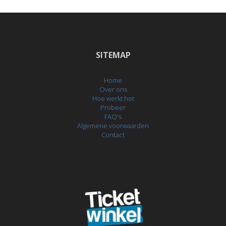
SITEMAP
Home
Over ons
Hoe werkt het
Probeer
FAQ's
Algemene voorwaarden
Contact